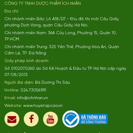
CÔNG TY TNHH DƯỢC PHẨM ÍCH NHÂN
Địa chỉ:
Chi nhánh miền Bắc: Lô A18/D7 - Khu đô thị mới Cầu Giấy,
phường Dịch Vọng, quận Cầu Giấy, Hà Nội.
Chi nhánh miền Nam: 36A Cửu Long, Phường 15, Quận 10,
TP.HCM.
Chi nhánh miền Trung: 325 Yên Thế, Phường Hòa An, Quận
Cẩm Lệ, TP. Đà Nẵng
Giấy phép kinh doanh:
Số 0102070260 do Sở Kế Hoạch & Đầu tư TP Hà Nội cấp ngày
07/08/2013
Người đại diện:
Bà Dương Thị Sáu
Hotline:
024.73056199
Email:
info@ichnhan.vn
Website:
www.huyetapcao.vn