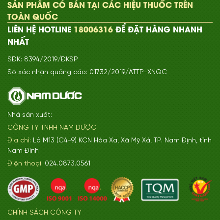
SẢN PHẨM CÓ BÁN TẠI CÁC HIỆU THUỐC TRÊN
TOÀN QUỐC
LIÊN HỆ HOTLINE
18006316
ĐỂ ĐẶT HÀNG NHANH
NHẤT
SĐK: 8394/2019/ĐKSP
Số xác nhận quảng cáo: 01732/2019/ATTP-XNQC
Nhà sản xuất:
CÔNG TY TNHH NAM DƯỢC
Địa chỉ:
Lô M13 (C4-9) KCN Hòa Xa, Xã Mỹ Xá, TP. Nam Định, tỉnh
Nam Định
Điện thoại:
024.0873.0561
CHÍNH SÁCH CÔNG TY