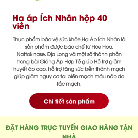
Hạ áp Ích Nhân hộp 40
viên
Thực phẩm bảo vệ sức khỏe Hạ Áp Ích Nhân là
sản phẩm được bào chế từ Hòe Hoa,
Nattokinase, Địa Long và một số thành phần
trong bài Giáng Áp Hợp Tễ giúp Hỗ trợ giảm
huyết áp cao, hỗ trợ tăng sức bền thành mạch
giúp giảm nguy cơ tai biến mạch máu não do
tắc mạch.
Chi tiết sản phẩm
ĐẶT HÀNG TRỰC TUYẾN GIAO HÀNG TẬN
NHÀ