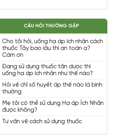
CÂU HỎI THƯỜNG GẶP
Cho tôi hỏi, uống hạ áp ích nhân cách
thuốc Tây bao lâu thì an toàn ạ?
Cám ơn
Đang sử dụng thuốc tân dược thì
uống hạ áp ích nhân như thế nào?
Hỏi về chỉ số huyết áp thế nào là bình
thường
Mẹ tôi có thể sử dụng Hạ áp Ích Nhân
được không?
Tư vấn về cách sử dụng thuốc