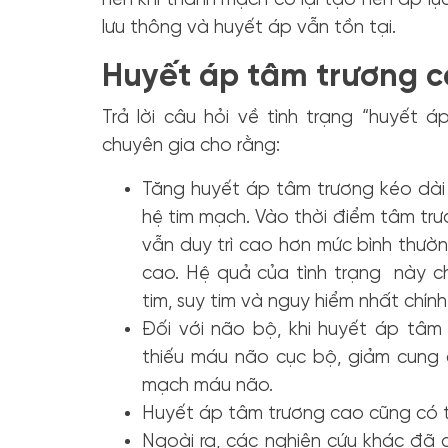
lưu thông và huyết áp vẫn tồn tại.
Huyết áp tâm trương c
Trả lời câu hỏi về tình trạng “huyết
chuyên gia cho rằng:
Tăng huyết áp tâm trương kéo dài 
hệ tim mạch. Vào thời điểm tâm trư
vẫn duy trì cao hơn mức bình thườn
cao. Hệ quả của tình trạng này ch
tim, suy tim và nguy hiểm nhất chính
Đối với não bộ, khi huyết áp tâm
thiếu máu não cục bộ, giảm cung 
mạch máu não.
Huyết áp tâm trương cao cũng có t
Ngoài ra, các nghiên cứu khác đã 