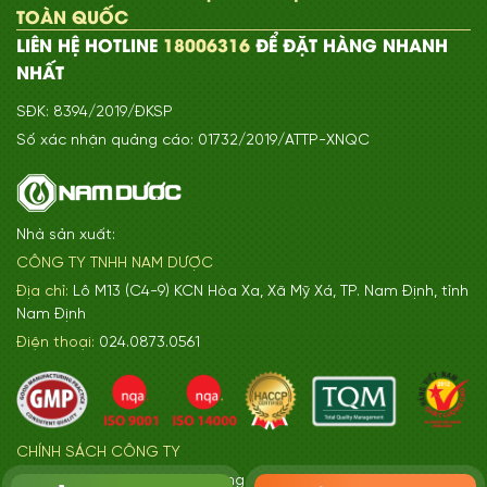
TOÀN QUỐC
LIÊN HỆ HOTLINE
18006316
ĐỂ ĐẶT HÀNG NHANH
NHẤT
SĐK: 8394/2019/ĐKSP
Số xác nhận quảng cáo: 01732/2019/ATTP-XNQC
Nhà sản xuất:
CÔNG TY TNHH NAM DƯỢC
Địa chỉ:
Lô M13 (C4-9) KCN Hòa Xa, Xã Mỹ Xá, TP. Nam Định, tỉnh
Nam Định
Điện thoại:
024.0873.0561
CHÍNH SÁCH CÔNG TY
+ Quy định và chính sách chung