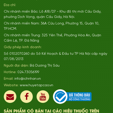
Địa chỉ:
Chi nhánh miền Bắc: Lô A18/D7 - Khu đô thị mới Cầu Giấy,
phường Dịch Vọng, quận Cầu Giấy, Hà Nội.
Chi nhánh miền Nam: 36A Cửu Long, Phường 15, Quận 10,
TP.HCM.
Chi nhánh miền Trung: 325 Yên Thế, Phường Hòa An, Quận
Cẩm Lệ, TP. Đà Nẵng
Giấy phép kinh doanh:
Số 0102070260 do Sở Kế Hoạch & Đầu tư TP Hà Nội cấp ngày
07/08/2013
Người đại diện:
Bà Dương Thị Sáu
Hotline:
024.73056199
Email:
info@ichnhan.vn
Website:
www.huyetapcao.vn
SẢN PHẨM CÓ BÁN TẠI CÁC HIỆU THUỐC TRÊN