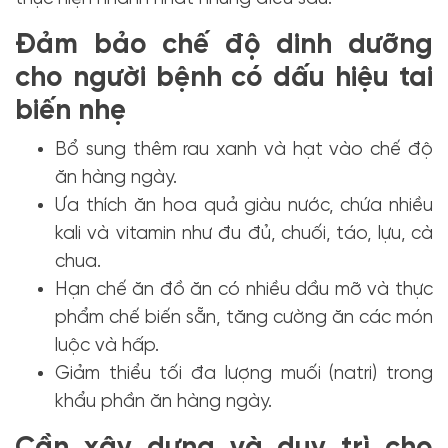
Đảm bảo chế độ dinh dưỡng
cho người bệnh có dấu hiệu tai
biến nhẹ
Bổ sung thêm rau xanh và hạt vào chế độ
ăn hàng ngày.
Ưa thích ăn hoa quả giàu nước, chứa nhiều
kali và vitamin như đu đủ, chuối, táo, lựu, cà
chua.
Hạn chế ăn đồ ăn có nhiều dầu mỡ và thực
phẩm chế biến sẵn, tăng cường ăn các món
luộc và hấp.
Giảm thiểu tối đa lượng muối (natri) trong
khẩu phần ăn hàng ngày.