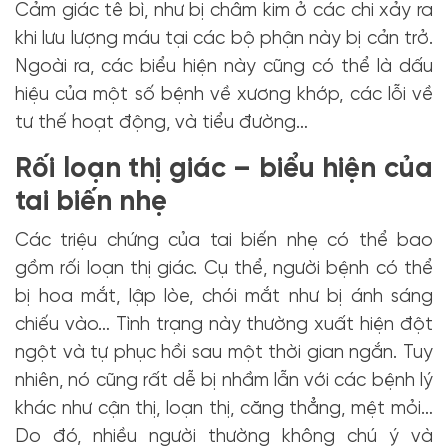
Cảm giác tê bì, như bị châm kim ở các chi xảy ra
khi lưu lượng máu tại các bộ phận này bị cản trở.
Ngoài ra, các biểu hiện này cũng có thể là dấu
hiệu của một số bệnh về xương khớp, các lỗi về
tư thế hoạt động, và tiểu đường…
Rối loạn thị giác – biểu hiện của
tai biến nhẹ
Các triệu chứng của tai biến nhẹ có thể bao
gồm rối loạn thị giác. Cụ thể, người bệnh có thể
bị hoa mắt, lập lòe, chói mắt như bị ánh sáng
chiếu vào… Tình trạng này thường xuất hiện đột
ngột và tự phục hồi sau một thời gian ngắn. Tuy
nhiên, nó cũng rất dễ bị nhầm lẫn với các bệnh lý
khác như cận thị, loạn thị, căng thẳng, mệt mỏi…
Do đó, nhiều người thường không chú ý và