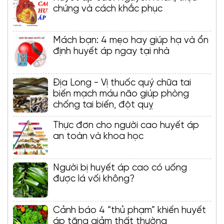
chứng và cách khắc phục
Mách bạn: 4 mẹo hay giúp hạ và ổn
định huyết áp ngay tại nhà
Địa Long - Vị thuốc quý chữa tai
biến mạch máu não giúp phòng
chống tai biến, đột quỵ
Thực đơn cho người cao huyết áp
an toàn và khoa học
Người bị huyết áp cao có uống
được lá vối không?
Cảnh báo 4 “thủ phạm” khiến huyết
áp tăng giảm thất thường