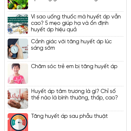
Vì sao uống thuốc mà huyết áp vẫn
cao? 5 mẹo giúp hạ và ổn định
huyết áp hiệu quả
Cảnh giác với tăng huyết áp lúc
sáng sớm
Chăm sóc trẻ em bị tăng huyết áp
Huyết áp tâm trương là gì? Chỉ số
thế nào là bình thường, thấp, cao?
Tăng huyết áp sau phẫu thuật