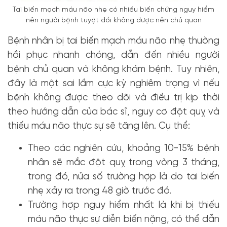
Tai biến mạch máu não nhẹ có nhiều biến chứng nguy hiểm
nên người bệnh tuyệt đối không được nên chủ quan
Bệnh nhân bị tai biến mạch máu não nhẹ thường
hồi phục nhanh chóng, dẫn đến nhiều người
bệnh chủ quan và không khám bệnh. Tuy nhiên,
đây là một sai lầm cực kỳ nghiêm trọng vì nếu
bệnh không được theo dõi và điều trị kịp thời
theo hướng dẫn của bác sĩ, nguy cơ đột quỵ và
thiếu máu não thực sự sẽ tăng lên. Cụ thể:
Theo các nghiên cứu, khoảng 10-15% bệnh
nhân sẽ mắc đột quỵ trong vòng 3 tháng,
trong đó, nửa số trường hợp là do tai biến
nhẹ xảy ra trong 48 giờ trước đó.
Trường hợp nguy hiểm nhất là khi bị thiếu
máu não thực sự diễn biến nặng, có thể dẫn