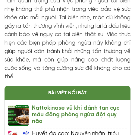
Tầm quan trọng của việc phòng ngừa tai biến
nhẹ không thể phủ nhận trong việc bảo vệ sức
khỏe của mỗi người. Tai biến nhẹ, mặc dù không
gây ra tổn thương vĩnh viễn, nhưng lại là dấu hiệu
cảnh báo về nguy cơ tai biến thật sự. Việc thực
hiện các biện pháp phòng ngừa này không chỉ
giúp người dân tránh khỏi những tổn thương về
sức khỏe, mà còn giúp nâng cao chất lượng
cuộc sống và tăng cường sức đề kháng cho cơ
thể.
BÀI VIẾT NỔI BẬT
Nattokinase vũ khí đánh tan cục
máu đông phòng ngừa đột quỵ
não
Huyết áp cao: Nguyên nhân, triệu